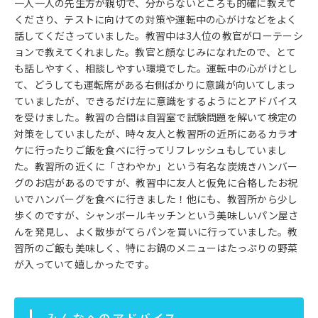
一人一人の先生方が親切で、分からないところも的確に教えて
くださり、テストに向けての対策や運転中の心がけなどをよく
話してくださっていました。教習中は3人位の教官がローテーシ
ョンで教えてくれました。教官と顔なじみになれたので、とて
も話しやすく、相談しやすい環境でした。運転中の心がけとし
て、どうしても運転席がある右側ばかりに意識が向いてしまっ
ていましたが、できるだけ左に意識をするようにとアドバイス
を受けました。教習の合間は自習室で試験問題を解いて検定の
対策をしていましたが、時々友人と教習所の近所にあるカラオ
ケに行ったりご飯を食べに行ってリフレッシュもしていまし
た。教習所の近くに「さわやか」という有名な炭焼きハンバー
グのお店があるのですが、教習中に友人と仮免に合格したお祝
いでハンバーグを食べに行きました！他にも、教習所から少し
歩くのですが、シャンボールキッチンという美味しいパン屋さ
んを発見し、よく散歩がてらパンを買いに行っていました。教
習所のご飯も美味しく、特にお鍋のメニューはたっぷりの野菜
が入っていて嬉しかったです。
みんなへのアドバイス