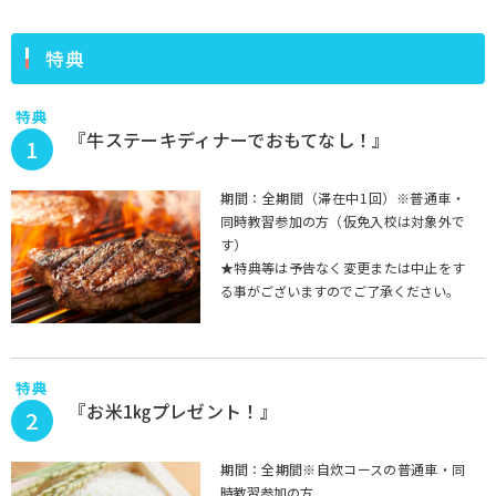
特典
特典
『牛ステーキディナーでおもてなし！』
1
期間：全期間（滞在中1回）※普通車・
同時教習参加の方（仮免入校は対象外で
す）
★特典等は予告なく変更または中止をす
る事がございますのでご了承ください。
特典
『お米1㎏プレゼント！』
2
期間：全期間※自炊コースの普通車・同
時教習参加の方