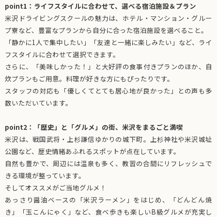
point1：ライフスタイルに合わせて、選べる宿泊施設＆プラン
米沢ドライビングスクールの魅力は、ホテル・マンション・グルー
プ寮など、豊富なプランから自分に合った宿泊施設を選べること。
「静かに1人で集中したい」「友達と一緒に楽しみたい」など、ライ
フスタイルに合わせて選択できます。
さらに、「美味しかった！」と大好評の食事付きプランのほか、自
炊プランもご用意。料理が好きな方にもぴったりです。
スタッフの対応も「優しくてとても居心地が良かった」との声も多
数いただいています。
point2：「歴史」と「グルメ」の街、米沢をまるごと満喫
米沢は、戦国武将・上杉謙信ゆかりの城下町。上杉神社や米沢城址
公園など、歴史情緒あふれるスポットが点在しています。
自然も豊かで、周辺には温泉も多く、教習の合間にリフレッシュで
きる環境が整っています。
そしてオススメがご当地グルメ！
あっさり醤油ベースの「米沢ラーメン」をはじめ、「どんどん焼
き」「玉こんにゃく」など、食べ歩きも楽しいB級グルメが充実し