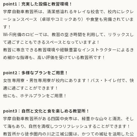
point1：充実した設備と教習環境！
宇摩自動車教習所は、清潔感溢れるキレイな校舎で、校内にレクレ
ーションスペース（卓球やコミックあり）や食堂も完備されていま
す！
Wi-Fi完備のロビーでは、教習の空き時間を利用して、リラックスし
て過ごすこともできるスペースとなっていますよ！
教習に専念できる教習環境や経験豊富なインストラクターによるき
め細かな指導も、高い評価を受けている教習所です！
point2：多様なプランをご用意！
女性専用寮・男性専用寮が校内にあります！バス・トイレ付で、快
適に過ごすことができます！
他にも、ホテルプランをご用意！
point3：自然と文化と食を楽しめる教習所！
宇摩自動車教習所がある四国中央市は、緑豊かな山々と清流、そし
て海もあり、自然を満喫しつつリフレッシュすることができます！
教習所から徒歩圏内の川之江城公園は、かつての城址を活用した公