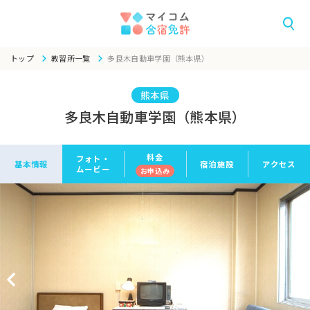
トップ
教習所一覧
多良木自動車学園（熊本県）
熊本県
多良木自動車学園（熊本県）
料金
フォト・
基本情報
宿泊施設
アクセス
ムービー
お申
込み