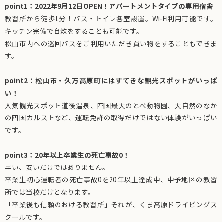
point1：2022年9月12日OPEN！アパートメントタイプの専用宿舎
教習所から徒歩1分！バス・トイレ各室設置。Wi-Fi利用可能です。
キッチン完備で自炊をすることも可能です。
松山市内への巡回バスをご利用いただき買い物をすることもできま
す。
point2：松山市・久万高原町にはすてきな観光スポットがいっぱ
い！
人気観光スポット道後温泉、四国最大のとべ動物園、大自然のなか
の四国カルストなど、運転免許の取得だけではない体験がいっぱい
です。
point3：20年以上卒業生の死亡事故0！
早い、安いだけではありません。
卒業生初心運転者の死亡事故0を20年以上達成中、中予地区の教習
所では当校だけとなります。
「卒業後も信頼のおける教習所」それが、くま高原ドライビングス
クールです。