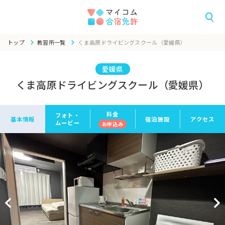
トップ
教習所一覧
くま高原ドライビングスクール（愛媛県）
愛媛県
くま高原ドライビングスクール（愛媛県）
料金
フォト・
基本情報
宿泊施設
アクセス
ムービー
お申
込み