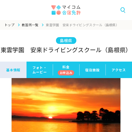
トップ
教習所一覧
東雲学園 安来ドライビングスクール（島根県）
島根県
東雲学園 安来ドライビングスクール（島根県）
料金
フォト・
基本情報
宿泊施設
アクセス
ムービー
お申
込み