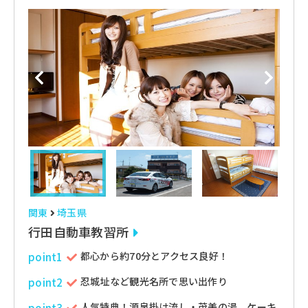
関東
埼玉県
行田自動車教習所
都心から約70分とアクセス良好！
point1
忍城址など観光名所で思い出作り
point2
人気特典！源泉掛け流し・茂美の湯、ケーキ
point3