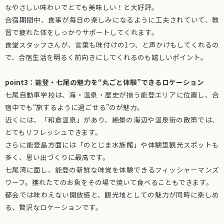
なやさしい味わいでとても美味しい！と大好評。
合宿期間中、食事が毎日の楽しみになるように工夫されていて、教
習で疲れた体をしっかりサポートしてくれます。
食堂スタッフさんが、言葉も味付けの1つ、と声かけもしてくれるの
で、合宿生活を明るく前向きにしてくれるのも嬉しいポイント。
point3：能登・七尾の魅力を“丸ごと体験”できるロケーション
七尾自動車学校は、海・温泉・歴史が揃う能登エリアに位置し、合
宿中でも“旅するように過ごせる”のが魅力。
近くには、「和倉温泉」があり、絶景の海辺や温泉街の散策では、
とてもリフレッシュできます。
さらに能登島方面には「のとじま水族館」や体験型観光スポットも
多く、思い出づくりに最高です。
七尾湾に面し、能登の新鮮な味覚を体験できるフィッシャーマンズ
ワーフ。獲れたてのお魚をその場で焼いて食べることもできます。
都会では味わえない開放感と、観光地としての魅力が同時に楽しめ
る、贅沢なロケーションです。