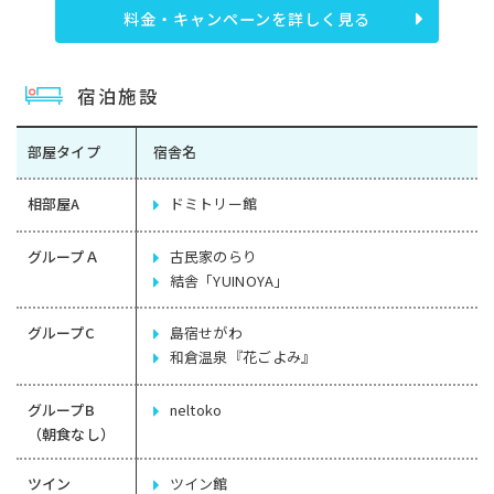
料金・キャンペーンを詳しく見る
宿泊施設
部屋タイプ
宿舎名
相部屋A
ドミトリー館
グループＡ
古民家のらり
結舎「YUINOYA」
グループC
島宿せがわ
和倉温泉『花ごよみ』
グループB
neltoko
（朝食なし）
ツイン
ツイン館