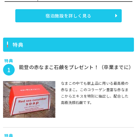
宿泊施設を詳しく見る
特典
特典
能登の赤なまこ石鹸をプレゼント！（卒業までに）
1
なまこの中でも献上品に用いる最高級の
赤なまこ。このコラーゲン豊富な赤なま
こからエキスを特別に抽出し、配合した
高級洗顔石鹸です。
特典