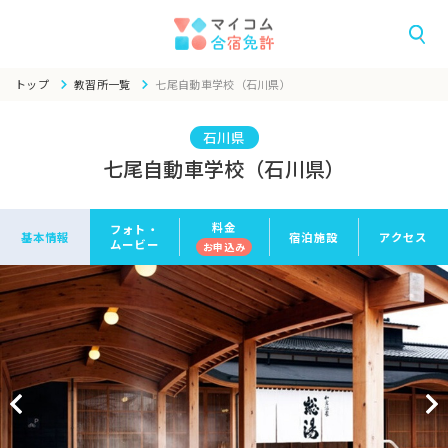
トップ
教習所一覧
七尾自動車学校（石川県）
石川県
七尾自動車学校（石川県）
料金
フォト・
基本情報
宿泊施設
アクセス
ムービー
お申
込み