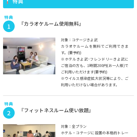
特典
特典
『カラオケルーム使用無料』
1
対象：コテージきよ武
カラオケルームを無料でご利用できま
す。(要予約)
※ホテルきよ武･フレンドリーきよ武に
ご宿泊の方も、1時間200円(お一人様)で
ご利用いただけます(要予約)
※ウイルス感染症拡大状況等により、ご
利用いただけない場合があります。
特典
『フィットネスルーム使い放題』
2
対象：全プラン
ホテル・コテージに設置の本格的トレー