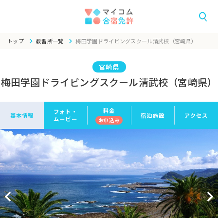
トップ
教習所一覧
梅田学園ドライビングスクール清武校（宮崎県）
宮崎県
梅田学園ドライビングスクール清武校（宮崎県）
料金
フォト・
基本情報
宿泊施設
アクセス
ムービー
お申
込み