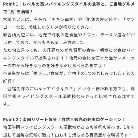
Point 1：レベルの高いバイキングスタイルの食事と、ご当地グルメ
で“食”を満喫！
宮崎といえば、有名な「チキン南蛮」や「地鶏の炭火焼き」「マン
ゴー」など、美味しいグルメが盛りだくさん！
教習所周辺には、地元で評判の定食屋やカフェ、ラーメン店などが
点在しており、食べ歩きも楽しみ方の1つ。
ただ何と言っても、大好評なのが教習所の食事！朝食と夕食はバイ
キングスタイルで提供されます！地元の食材を使った温かいメニュ
ーの中から好きなものを好きなだけ食べられますよ！
卒業生からは「美味しい食事が、合宿中の1つの楽しみでした」と大
好評！
「合宿免許のごはんってどうなの？」という不安がある方でも、梅
田学園ドライビングスクール清武校ならきっと払拭されるはずで
す。
Point 2：南国リゾート気分！自然×観光の充実ロケーション！
梅田学園ドライビングスクール清武校がある宮崎県宮崎市は、1年を
通して温暖な気候が魅力！山も川も海もある自然豊かな環境です！