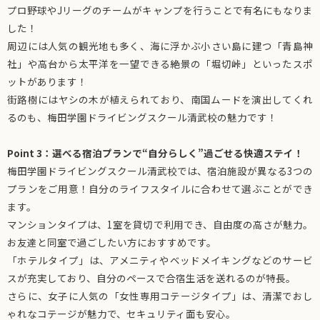
プロ野球やJリーグのチームがキャンプを行うことで有名にもなりま
した！
周辺には人気の観光地も多く、海に浮かぶ小さい島に建つ「青島神
社」や高台から太平洋を一望できる絶景の「堀切峠」といったスポ
ットがあります！
街路樹にはヤシの木が植えられており、南国ムードを演出してくれ
るのも、梅田学園ドライビングスクール清武校の魅力です！
Point 3：選べる宿泊プランで“自分らしく”過ごせる快適ステイ！
梅田学園ドライビングスクール清武校では、宿泊施設が異なる3つの
プランをご用意！自分のライフスタイルに合わせて選ぶことができ
ます。
マンションタイプは、1室を貸切で利用でき、自由度の高さが魅力。
お友達と同室で過ごしたい方におすすめです。
「ホテルタイプ」は、アメニティやベッドメイキングなどのサービ
スが充実しており、自分のペースで合宿生活を送れるのが特長。
さらに、女子に人気の「女性専用コテージタイプ」は、清潔でおし
ゃれなコテージが魅力で、セキュリティ面も安心。