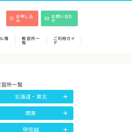
お申し込
お問い合わ
み
せ
ル情
教習所一
ご利用ガイ
覧
ド
教習所一覧
北海道・東北
関東
甲信越