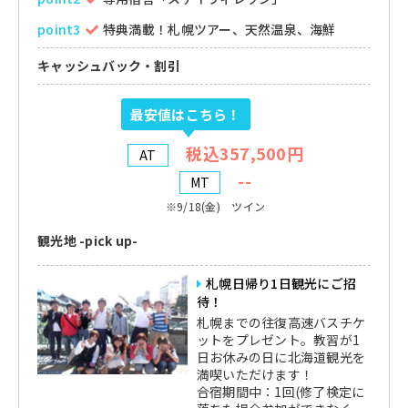
point3
特典満載！札幌ツアー、天然温泉、海鮮
キャッシュバック・割引
最安値はこちら！
税込357,500円
AT
--
MT
※9/18(金) ツイン
観光地 -pick up-
札幌日帰り1日観光にご招
待！
札幌までの往復高速バスチケ
ットをプレゼント。教習が1
日お休みの日に北海道観光を
満喫いただけます！
合宿期間中：1回(修了検定に