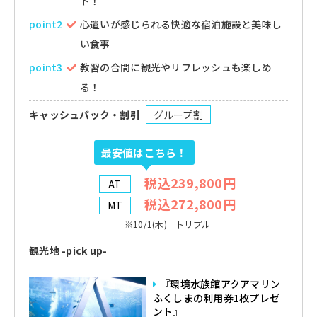
ト！
point2
心遣いが感じられる快適な宿泊施設と美味し
い食事
point3
教習の合間に観光やリフレッシュも楽しめ
る！
キャッシュバック・割引
グループ割
最安値はこちら！
税込239,800円
AT
税込272,800円
MT
※10/1(木) トリプル
観光地 -pick up-
『環境水族館アクアマリン
ふくしまの利用券1枚プレゼ
ント』