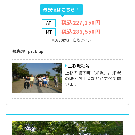
最安値はこちら！
税込227,150円
AT
税込286,550円
MT
※9/30(水) 自炊ツイン
観光地 -pick up-
上杉城址苑
上杉の城下町『米沢』。米沢
の味・お土産などがすべて揃
います。