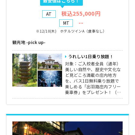
最安値はこちら！
税込255,000円
AT
--
MT
※12/10(木) ホテルツインA（食事なし）
観光地 -pick up-
うれしい1日乗り放題！
対象：ご入校者全員（通年）
美しい自然や、歴史や文化な
ど見どころ満載の庄内地方
を、バス1日無料乗り放題で
楽しめる「出羽路庄内フリー
乗車券」をプレゼント！（各
施設のご利用料金は自己負担
となります）
※新型コロナウイルスの感染
状況により、ご利用出来ない
可能性がございます。