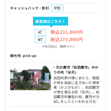
キャッシュバック・割引
早割
最安値はこちら！
税込231,000円
AT
税込275,000円
MT
※9/29(火) 自炊ツイン
観光地 -pick up-
花の慶次『前田慶次』ゆか
りの地『米沢』
前田利家の甥にあたり、戦国
の世を自由に生きぬいた傾奇
者（かぶきもの）、前田慶次
が骨を埋める町『米沢』。前
田慶次供養塔の他、慶次が力
試しをしたといわれる力石、
慶次が飲料水とした利用した
慶次清水などがあり、ここ