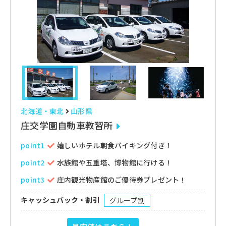
北海道・東北
山形県
庄交学園自動車教習所
point1
嬉しいホテル朝食バイキング付き！
point2
水族館や五重塔、博物館に行ける！
point3
庄内観光物産館のご優待券プレゼント！
キャッシュバック・割引
グループ割