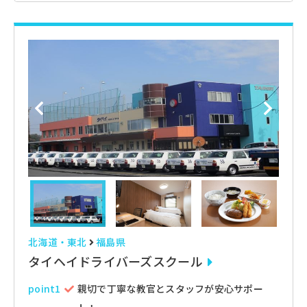
「宮坂考古館」には前田慶次
郎が所用したといわれる甲冑
「朱漆塗紫糸素懸威五枚胴具
足南蛮笠式」慶次の鎧・甲冑
があり、歴女には人気スポッ
トです。
北海道・東北
福島県
タイヘイドライバーズスクール
point1
親切で丁寧な教官とスタッフが安心サポー