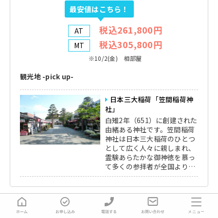
最安値はこちら！
税込261,800円
AT
税込305,800円
MT
※10/2(金) 相部屋
観光地 -pick up-
日本三大稲荷「笠間稲荷神
社」
白雉2年（651）に創建された
由緒ある神社です。笠間稲荷
神社は日本三大稲荷のひとつ
として広く人々に親しまれ、
霊験あらたかな御神徳を慕っ
て多くの参拝者が全国より訪
れています。
メニュー