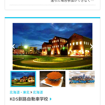
落ちた場合参加ができなくな
る可能性がございます。)
※ゴルフコース1ラウンドの
特典に変更が可能です。(ゴル
フコース送迎2回付き※冬季
除く）
北海道・東北
北海道
KDS釧路自動車学校