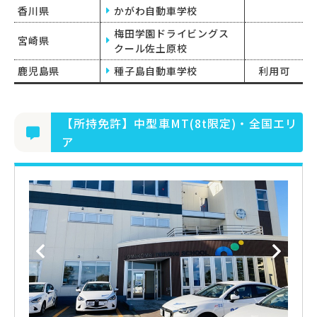
香川県
かがわ自動車学校
梅田学園ドライビングス
宮崎県
クール佐土原校
鹿児島県
種子島自動車学校
利用可
【所持免許】中型車MT(8t限定)・全国エリ
ア