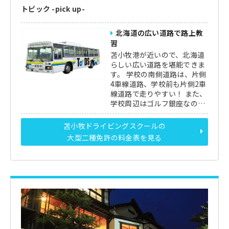
トピック -pick up-
北海道の広い道路で路上教
習
苫小牧港が近いので、北海道
らしい広い道路を堪能できま
す。 学校の南側道路は、片側
4車線道路、学校前も片側2車
線道路で走りやすい！ また、
学校周辺はゴルフ銀座なの
で、ゴルフ好きにはたまりま
せん。
苫小牧ドライビングスクールの
大型二種免許の料金表を見る