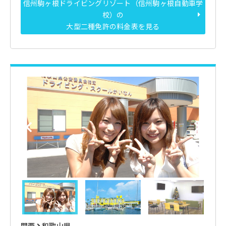
信州駒ヶ根ドライビングリゾート（信州駒ヶ根自動車学
校）の
大型二種免許の料金表を見る
関西
和歌山県