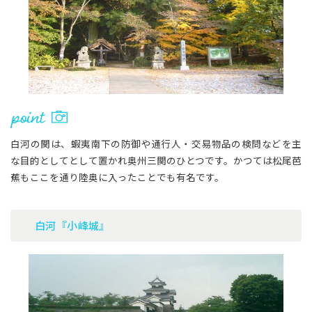
白河の関は、蝦夷南下の防御や通行人・交易物品の検問などを主
な目的としてとして置かれ奥州三関のひとつです。かつては松尾芭
蕉もここを通り陸奥に入ったことでも有名です。
白河『小峰城』