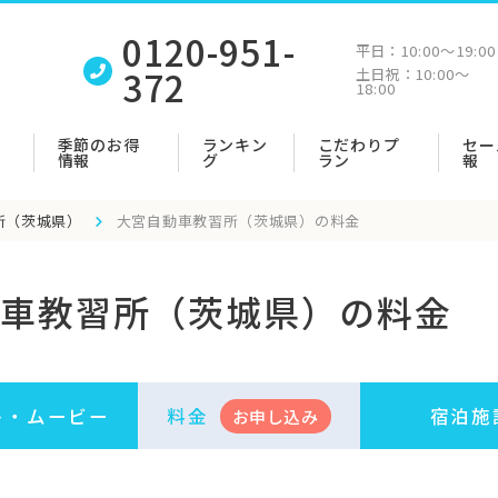
0120-951-
平日：
10:00〜19:00
372
土日祝：
10:00〜
18:00
季節のお得
ランキン
こだわりプ
セー
情報
グ
ラン
報
所（茨城県）
大宮自動車教習所（茨城県）の料金
車教習所（茨城県）の料金
ト・
ムービー
料金
宿泊施
お申
し
込み