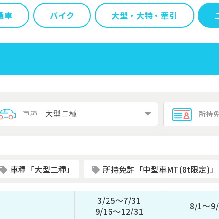
通車
バイク
大型・大特・牽引
車種
所持
車種「大型二種」
所持免許「中型車MT(8t限定)」
3/25～7/31
8/1～9/
9/16～12/31