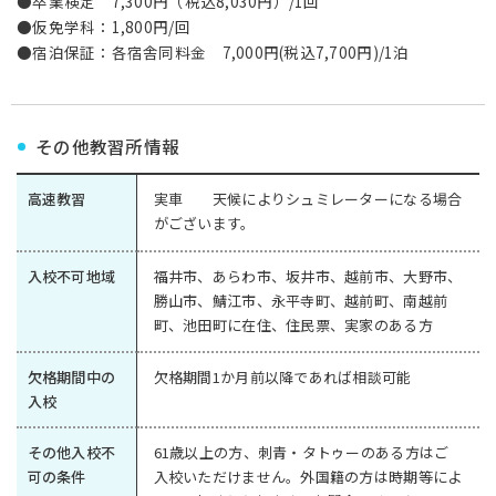
●卒業検定 7,300円（税込8,030円）/1回
●仮免学科：1,800円/回
●宿泊保証：各宿舎同料金 7,000円(税込7,700円)/1泊
その他教習所情報
高速教習
実車 天候によりシュミレーターになる場合
がございます。
入校不可地域
福井市、あらわ市、坂井市、越前市、大野市、
勝山市、鯖江市、永平寺町、越前町、南越前
町、池田町に在住、住民票、実家のある方
欠格期間中の
欠格期間1か月前以降であれば相談可能
入校
その他入校不
61歳以上の方、刺青・タトゥーのある方はご
可の条件
入校いただけません。外国籍の方は時期等によ