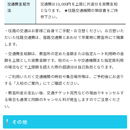
交通費支給方
交通費は10,000円を上限に片道分を実費支給
法
となります。 ★往路交通機関の領収書をご持
参下さい。
・往路の交通はお客様ご自身でご手配・お立替ください。お立替いた
だいた往路交通費は、復路交通費とあわせて卒業時に教習所にて精算
します。
・交通費支給額は、教習所の定めた金額または指定ルート利用時の金
額を上限とした実費金額です。他のルートや交通機関また指定席利用
の場合などで上限額を超えた際の超過分は自己負担となります。
・ご利用いただく交通機関の時刻や集合場所等は、ご予約後にお送り
する「入校のご案内」にてご確認ください。
・教習料金お支払い後、交通チケット完売などの理由でキャンセルす
る場合も通常と同額のキャンセル料が発生しますのでご注意くださ
い。
その他