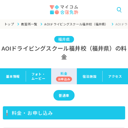
トップ
教習所一覧
AOIドライビングスクール福井校（福井県）
AOIド
福井県
AOIドライビングスクール福井校（福井県）の料
金
料金
フォト・
基本情報
宿泊施設
アクセス
ムービー
お申
込み
普通車
料金・お申し込み