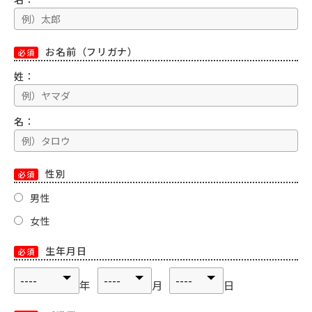
お名前（フリガナ）
必須
姓：
名：
性別
必須
男性
女性
生年月日
必須
年
月
日