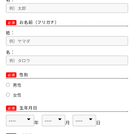
お名前（フリガナ）
必須
姓：
名：
性別
必須
男性
女性
生年月日
必須
年
月
日