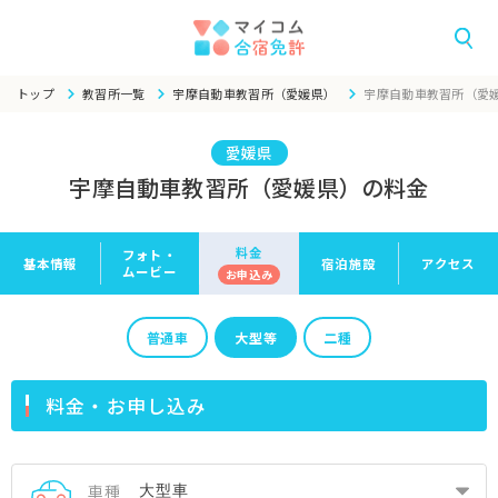
トップ
教習所一覧
宇摩自動車教習所（愛媛県）
宇摩自動車教習所（愛
愛媛県
宇摩自動車教習所（愛媛県）の料金
料金
フォト・
基本情報
宿泊施設
アクセス
ムービー
お申
込み
普通車
大型等
二種
料金・お申し込み
車種