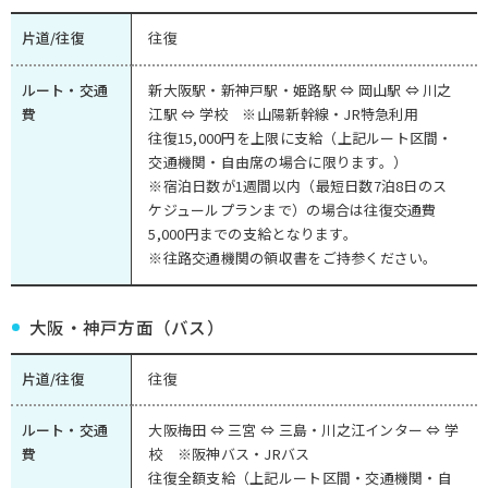
片道/往復
往復
ルート・交通
新大阪駅・新神戸駅・姫路駅 ⇔ 岡山駅 ⇔ 川之
費
江駅 ⇔ 学校 ※山陽新幹線・JR特急利用
往復15,000円を上限に支給（上記ルート区間・
交通機関・自由席の場合に限ります。）
※宿泊日数が1週間以内（最短日数7泊8日のス
ケジュールプランまで）の場合は往復交通費
5,000円までの支給となります。
※往路交通機関の領収書をご持参ください。
大阪・神戸方面（バス）
片道/往復
往復
ルート・交通
大阪梅田 ⇔ 三宮 ⇔ 三島・川之江インター ⇔ 学
費
校 ※阪神バス・JRバス
往復全額支給（上記ルート区間・交通機関・自