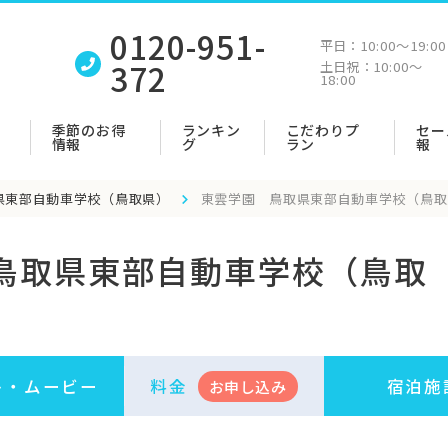
0120-951-
平日：
10:00〜19:00
372
土日祝：
10:00〜
18:00
季節のお得
ランキン
こだわりプ
セー
情報
グ
ラン
報
県東部自動車学校（鳥取県）
東雲学園 鳥取県東部自動車学校（鳥取
鳥取県東部自動車学校（鳥取
ト・
ムービー
料金
宿泊施
お申
し
込み