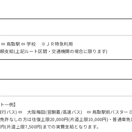
 ⇔ 鳥取駅 ⇔ 学校 ※ＪＲ特急利用
額支給(上記ルート区間・交通機関の場合に限ります)
ート一例】
夜行バス) ⇔ 大阪梅田(翌朝着/高速バス) ⇔ 鳥取駅前バス
免許なしの方は往復上限20,000円(片道上限10,000円)・普通
000円(片道上限7,500円)までの実費支給となります。