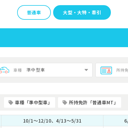
普通車
大型・大特・牽引
車種
所持
車種「準中型車」
所持免許「普通車MT」
10/1～12/10、4/13～5/31
6