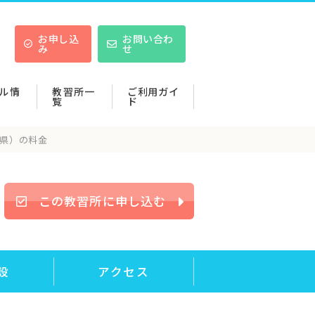
お申し込
お問い合わ
み
せ
ル情
教習所一
ご利用ガイ
覧
ド
県）の料金
この教習所に申し込む
設
アクセス