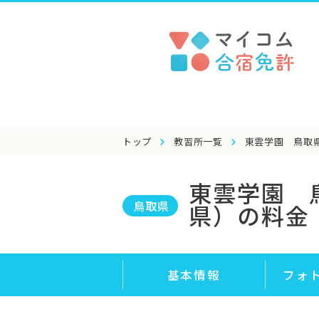
トップ
教習所一覧
東雲学園 鳥取
東雲学園 
鳥取県
県）の料金
基本情報
フォ