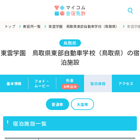
トップ
教習所一覧
東雲学園 鳥取県東部自動車学校（鳥取県）
東雲学
鳥取県
東雲学園 鳥取県東部自動車学校（鳥取県）の宿
泊施設
料金
フォト・
基本情報
宿泊施設
アクセス
ムービー
お申
込み
普通車
大型等
宿泊施設一覧