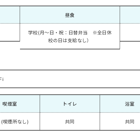
昼食
学校(月～日・祝：日替弁当 ※全日休
校の日は支給なし）
Fi
喫煙室
トイレ
浴室
(喫煙所なし)
共同
共同