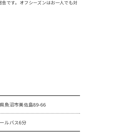
の宿舎です。オフシーズンはお一人でも対
県魚沼市美佐島89-66
ールバス6分