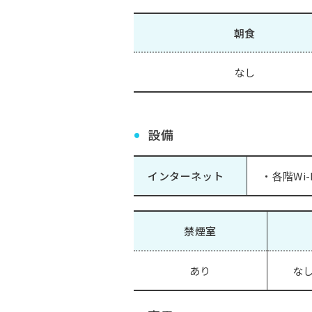
朝食
なし
設備
インターネット
・各階Wi-
禁煙室
あり
なし