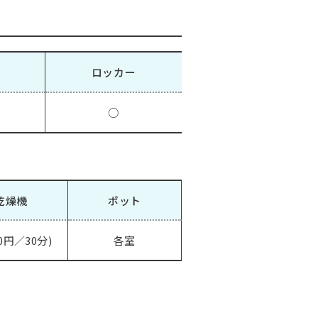
ロッカー
○
乾燥機
ポット
0円／30分)
各室