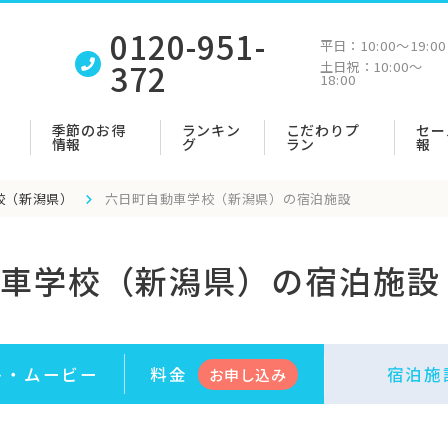
0120-951-
平日：
10:00〜19:00
372
土日祝：
10:00〜
18:00
季節のお得
ランキン
こだわりプ
セー
情報
グ
ラン
報
校（新潟県）
六日町自動車学校（新潟県）の宿泊施設
車学校（新潟県）の宿泊施設
ト・
ムービー
料金
宿泊施
お申
し
込み