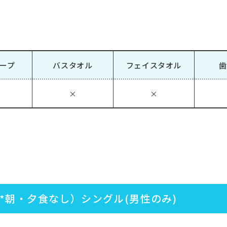
ープ
バスタオル
フェイスタオル
歯
×
×
*朝・夕食なし）シングル(男性のみ)