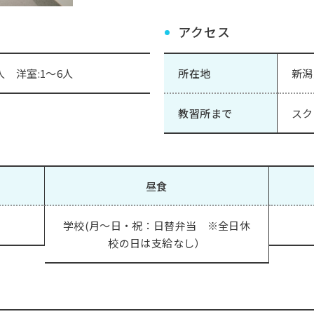
アクセス
人 洋室:1～6人
所在地
新潟
教習所まで
スク
昼食
学校(月～日・祝：日替弁当 ※全日休
校の日は支給なし）