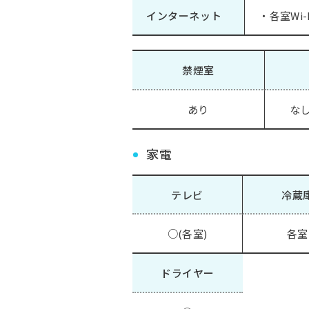
インターネット
・各室Wi-
禁煙室
あり
なし
家電
テレビ
冷蔵
○(各室)
各室
ドライヤー