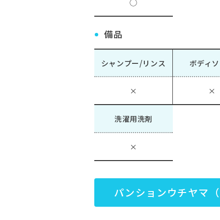
◯
備品
シャンプー/リンス
ボディソ
×
×
洗濯用洗剤
×
パンションウチヤマ（