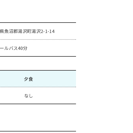
県魚沼郡湯沢町湯沢2-1-14
ールバス40分
夕食
なし