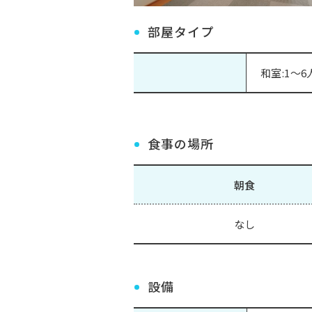
部屋タイプ
和室:1～6
食事の場所
朝食
なし
設備