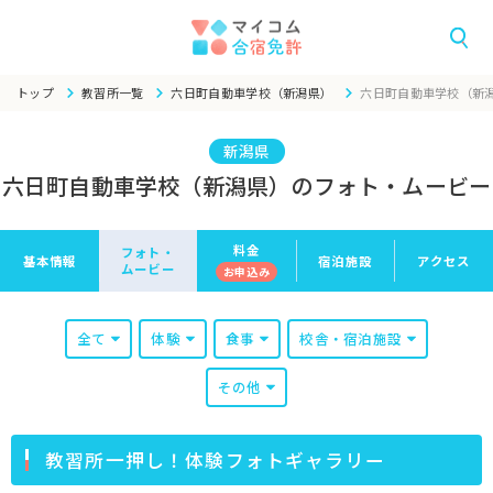
トップ
教習所一覧
六日町自動車学校（新潟県）
六日町自動車学校（新
新潟県
六日町自動車学校（新潟県）のフォト・ムービー
料金
フォト・
基本情報
宿泊施設
アクセス
ムービー
お申
込み
全て
体験
食事
校舎・宿泊施設
その他
教習所一押し！体験フォトギャラリー