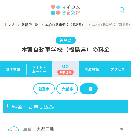
トップ
教習所一覧
本宮自動車学校（福島県）
本宮自動車学校（福島県
福島県
本宮自動車学校（福島県）の料金
料金
フォト・
基本情報
宿泊施設
アクセス
ムービー
お申
込み
普通車
大型等
二種
料金・お申し込み
車種