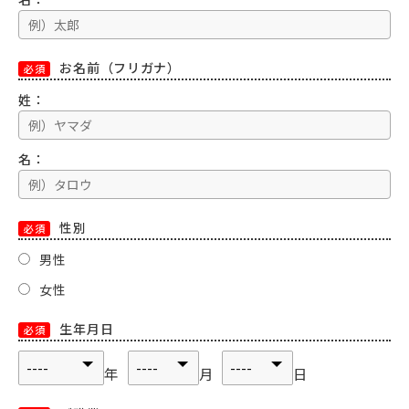
お名前（フリガナ）
必須
姓：
名：
性別
必須
男性
女性
生年月日
必須
年
月
日