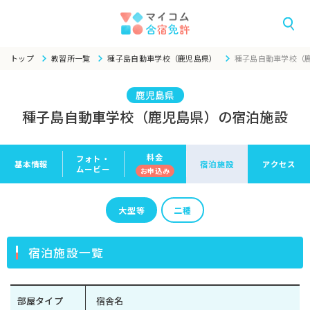
トップ
教習所一覧
種子島自動車学校（鹿児島県）
種子島自動車学校（
鹿児島県
種子島自動車学校（鹿児島県）の宿泊施設
料金
フォト・
基本情報
宿泊施設
アクセス
ムービー
お申
込み
大型等
二種
宿泊施設一覧
部屋タイプ
宿舎名