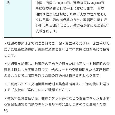
法
中国・四国は10,000円、近畿以東は20,000円
を往復交通費として一律に支給します。 ※交
通費は住民票登録地またはご実家の住所地もし
くは日常生活の拠点地のうち、教習所に最も近
い地点を出発起点とし、教習所が定めた金額が
支給されます。
・往路の交通はお客様ご自身でご手配・お立替ください。お立替いた
だいた往路交通費は、復路交通費とあわせて卒業時に教習所にて精算
します。
・交通費支給額は、教習所の定めた金額または指定ルート利用時の金
額を上限とした実費金額です。他のルートや交通機関また指定席利用
の場合などで上限額を超えた際の超過分は自己負担となります。
・ご利用いただく交通機関の時刻や集合場所等は、ご予約後にお送り
する「入校のご案内」にてご確認ください。
・教習料金お支払い後、交通チケット完売などの理由でキャンセルす
る場合も通常と同額のキャンセル料が発生しますのでご注意くださ
い。