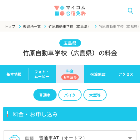
トップ
教習所一覧
竹原自動車学校（広島県）
竹原自動車学校（広島県
広島県
竹原自動車学校（広島県）の料金
料金
フォト・
基本情報
宿泊施設
アクセス
ムービー
お申
込み
普通車
バイク
大型等
料金・お申し込み
車種