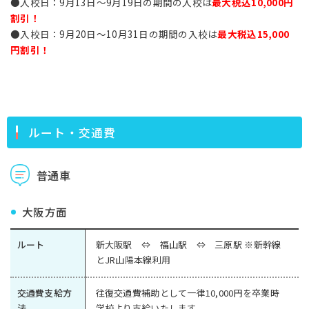
●入校日：9月13日～9月19日の期間の入校は
最大
税込10,000円
割引！
●入校日：9月20日～10月31日の期間の入校は
最大
税込15,000
円割引！
ルート・交通費
普通車
大阪方面
ルート
新大阪駅 ⇔ 福山駅 ⇔ 三原駅 ※新幹線
とJR山陽本線利用
交通費支給方
往復交通費補助として一律10,000円を卒業時
法
学校より支給いたします。