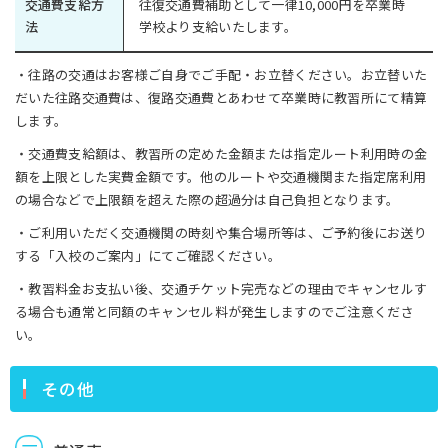
交通費支給方
往復交通費補助として一律10,000円を卒業時
法
学校より支給いたします。
・往路の交通はお客様ご自身でご手配・お立替ください。お立替いた
だいた往路交通費は、復路交通費とあわせて卒業時に教習所にて精算
します。
・交通費支給額は、教習所の定めた金額または指定ルート利用時の金
額を上限とした実費金額です。他のルートや交通機関また指定席利用
の場合などで上限額を超えた際の超過分は自己負担となります。
・ご利用いただく交通機関の時刻や集合場所等は、ご予約後にお送り
する「入校のご案内」にてご確認ください。
・教習料金お支払い後、交通チケット完売などの理由でキャンセルす
る場合も通常と同額のキャンセル料が発生しますのでご注意くださ
い。
その他