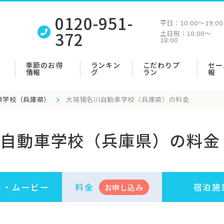
0120-951-
平日：
10:00〜19:00
372
土日祝：
10:00〜
18:00
季節のお得
ランキン
こだわりプ
セー
情報
グ
ラン
報
車学校（兵庫県）
大陽猪名川自動車学校（兵庫県）の料金
自動車学校（兵庫県）の料金
ト・
ムービー
料金
宿泊施
お申
し
込み