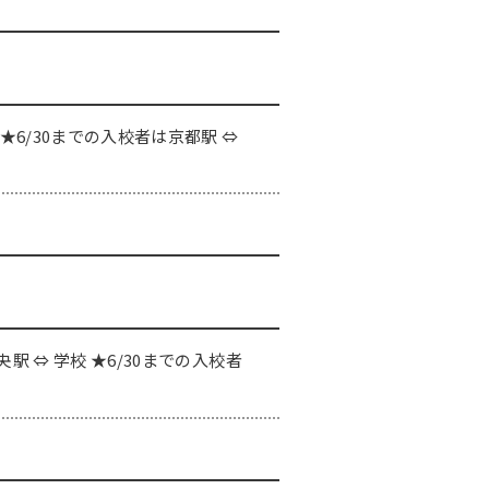
）
 ★6/30までの入校者は京都駅 ⇔
）
央駅 ⇔ 学校 ★6/30までの入校者
）