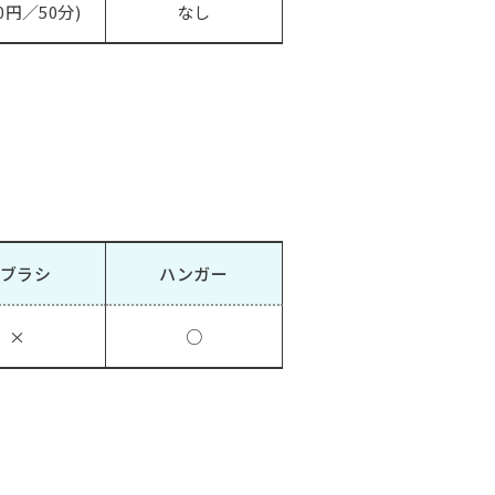
0円／50分)
なし
ブラシ
ハンガー
×
○