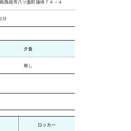
県西尾市八ツ面町猿待７４－４
1分
夕食
無し
ロッカー