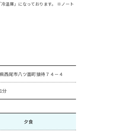
「冷温庫」になっております。 ※ノート
県西尾市八ツ面町猿待７４－４
1分
夕食