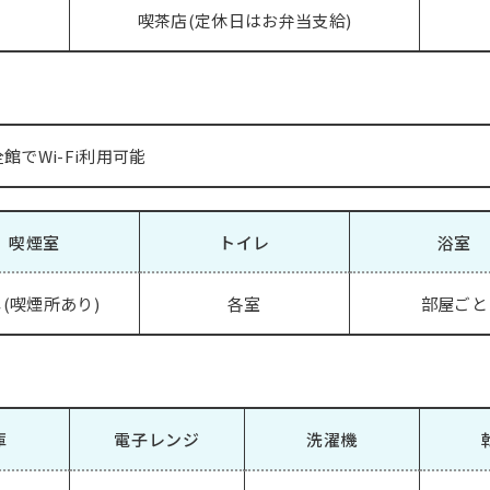
喫茶店(定休日はお弁当支給)
館でWi-Fi利用可能
喫煙室
トイレ
浴室
(喫煙所あり)
各室
部屋ごと
庫
電子レンジ
洗濯機