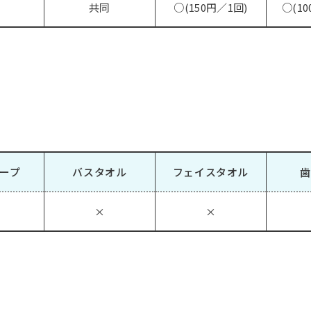
共同
○(150円／1回)
○(10
ープ
バスタオル
フェイスタオル
歯
×
×