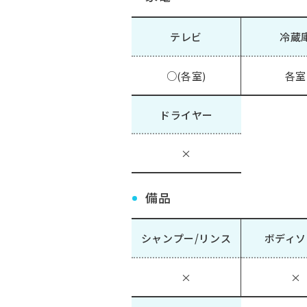
テレビ
冷蔵
○(各室)
各室
ドライヤー
×
備品
シャンプー/リンス
ボディソ
×
×