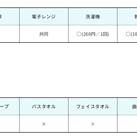
庫
電子レンジ
洗濯機
共同
○(200円／1回)
○(1
ープ
バスタオル
フェイスタオル
歯
×
×