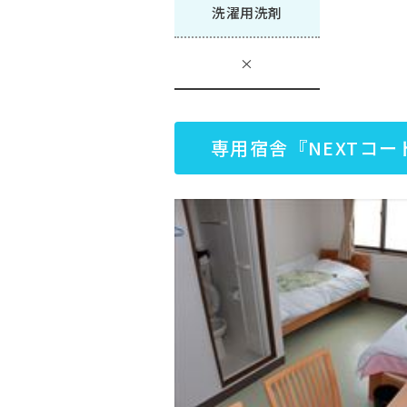
洗濯用洗剤
×
専用宿舎『NEXTコー