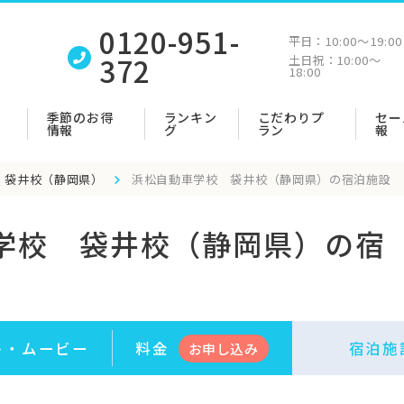
0120-951-
平日：
10:00〜19:00
372
土日祝：
10:00〜
18:00
季節のお得
ランキン
こだわりプ
セー
情報
グ
ラン
報
 袋井校（静岡県）
浜松自動車学校 袋井校（静岡県）の宿泊施設
学校 袋井校（静岡県）の宿
ト・
ムービー
料金
宿泊施
お申
し
込み