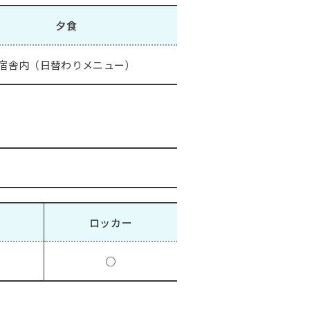
夕食
宿舎内（日替わりメニュー）
ロッカー
○