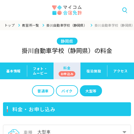
トップ
教習所一覧
掛川自動車学校（静岡県）
掛川自動車学校（静岡県
静岡県
掛川自動車学校（静岡県）の料金
料金
フォト・
基本情報
宿泊施設
アクセス
ムービー
お申
込み
普通車
バイク
大型等
料金・お申し込み
車種