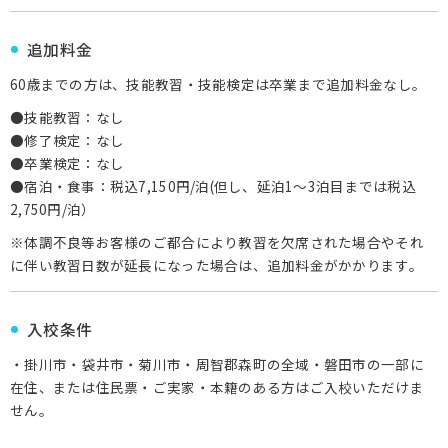
追加料金
60歳までの方は、技能教習・技能検定は卒業まで追加料金なし。
●技能教習：なし
●修了検定：なし
●卒業検定：なし
●宿泊・食事：税込7,150円/泊(但し、延泊1～3泊目までは税込
2,750円/泊）
※体調不良等お客様のご都合により教習を欠席された場合やそれ
に伴い教習日数が延長になった場合は、追加料金がかかります。
入校条件
・掛川市・袋井市・菊川市・周智郡森町の全域・磐田市の一部に
在住、または住民票・ご実家・本籍のある方はご入校いただけま
せん。