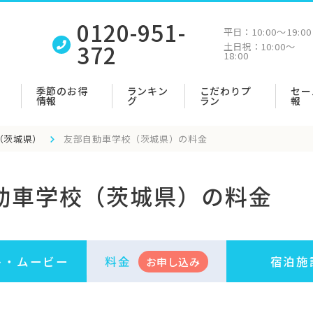
0120-951-
平日：
10:00〜19:00
372
土日祝：
10:00〜
18:00
季節のお得
ランキン
こだわりプ
セー
情報
グ
ラン
報
（茨城県）
友部自動車学校（茨城県）の料金
動車学校（茨城県）の料金
ト・
ムービー
料金
宿泊施
お申
し
込み