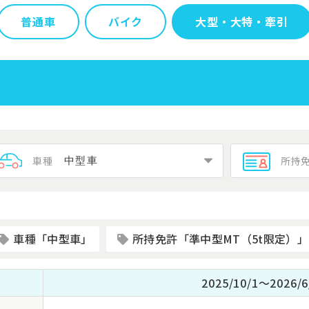
普通車
バイク
大型・大特・牽引
車種
所持
車種「中型車」
所持免許「準中型MT（5t限定）」
2025/10/1～2026/6