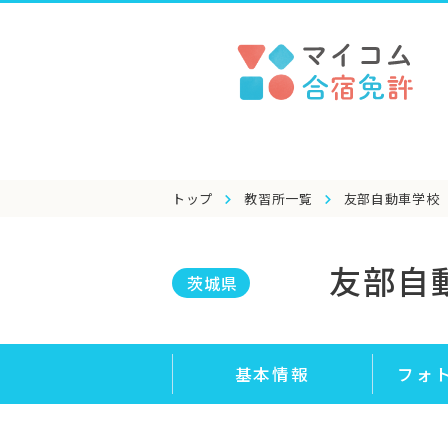
トップ
教習所一覧
友部自動車学校
友部自
茨城県
基本情報
フォ