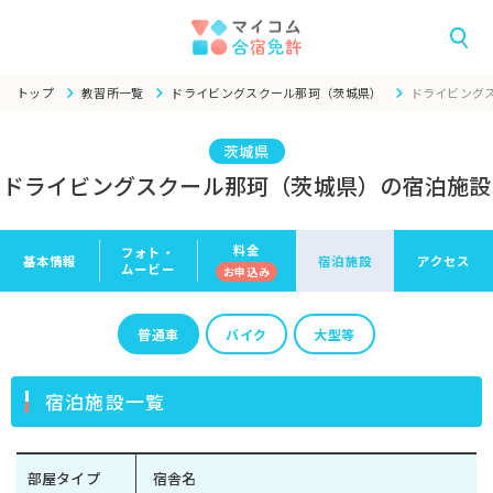
トップ
教習所一覧
ドライビングスクール那珂（茨城県）
ドライビング
茨城県
ドライビングスクール那珂（茨城県）の宿泊施設
料金
フォト・
基本情報
宿泊施設
アクセス
ムービー
お申
込み
普通車
バイク
大型等
宿泊施設一覧
部屋タイプ
宿舎名