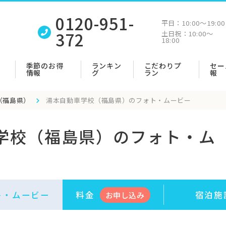
0120-951-
平日：
10:00〜19:00
372
土日祝：
10:00〜
18:00
季節のお得
ランキン
こだわりプ
セー
情報
グ
ラン
報
（福島県）
湯本自動車学校（福島県）のフォト・ムービー
学校（福島県）のフォト・ム
ト・
ムービー
料金
宿泊施
お申
し
込み