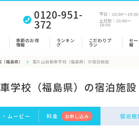
0120-951-
平日：
10:00〜19:00
372
土日祝：
10:00〜
18:00
季節のお得
ランキン
こだわりプ
セー
情報
グ
ラン
報
校（福島県）
富久山自動車学校（福島県）の宿泊施設
車学校（福島県）の宿泊施設
ト・
ムービー
料金
宿泊施
お申
し
込み