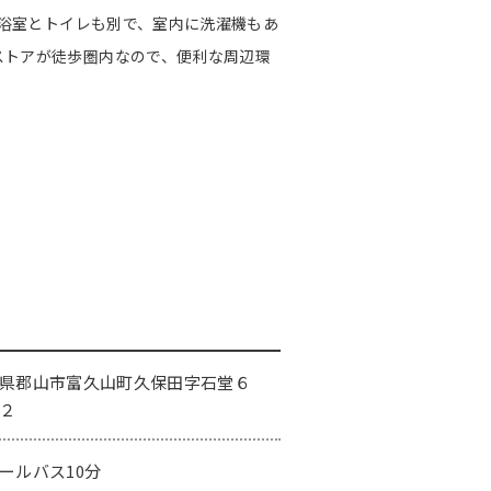
備、浴室とトイレも別で、室内に洗濯機もあ
ストアが徒歩圏内なので、便利な周辺環
県郡山市富久山町久保田字石堂６
２
ールバス10分