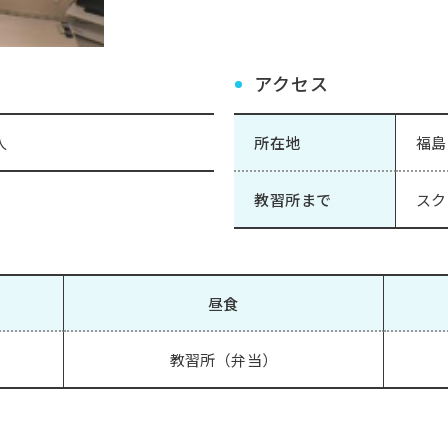
アクセス
人
所在地
福島
教習所まで
スク
昼食
教習所（弁当）