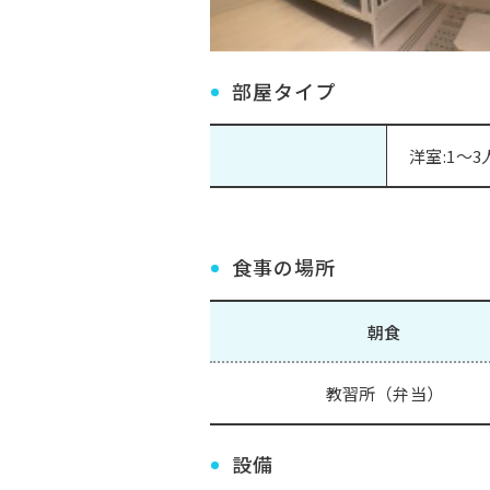
部屋タイプ
洋室:1～3
食事の場所
朝食
教習所（弁当）
設備