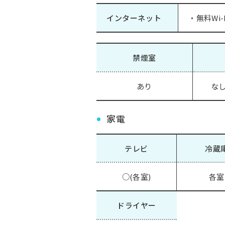
インターネット
・無料Wi-
禁煙室
あり
なし
家電
テレビ
冷蔵
○(各室)
各室
ドライヤー