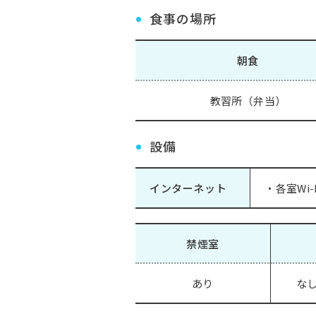
食事の場所
朝食
教習所（弁当）
設備
インターネット
・各室Wi-
禁煙室
あり
なし