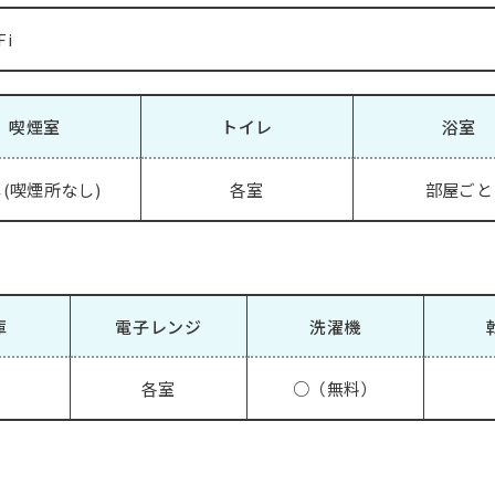
Fi
喫煙室
トイレ
浴室
(喫煙所なし)
各室
部屋ごと
庫
電子レンジ
洗濯機
各室
○（無料）