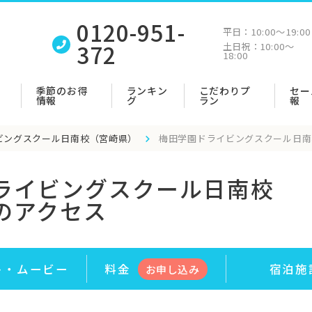
0120-951-
平日：
10:00〜19:00
372
土日祝：
10:00〜
18:00
季節のお得
ランキン
こだわりプ
セー
情報
グ
ラン
報
ビングスクール日南校（宮崎県）
梅田学園ドライビングスクール日南
ライビングスクール日南校
のアクセス
ト・
ムービー
料金
宿泊施
お申
し
込み