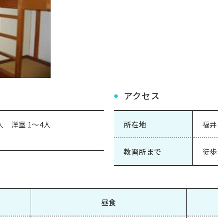
アクセス
人 洋室:1～4人
所在地
福井
教習所まで
徒歩
昼食