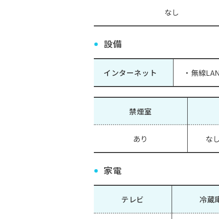
なし
設備
インターネット
・無線LAN(
禁煙室
あり
なし
家電
テレビ
冷蔵