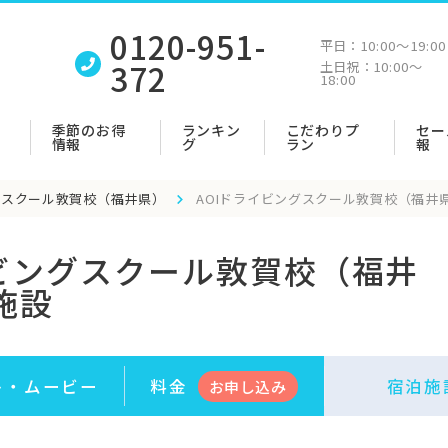
0120-951-
平日：
10:00〜19:00
372
土日祝：
10:00〜
18:00
季節のお得
ランキン
こだわりプ
セー
情報
グ
ラン
報
グスクール敦賀校（福井県）
AOIドライビングスクール敦賀校（福井
イビングスクール敦賀校（福井
施設
ト・
ムービー
料金
宿泊施
お申
し
込み