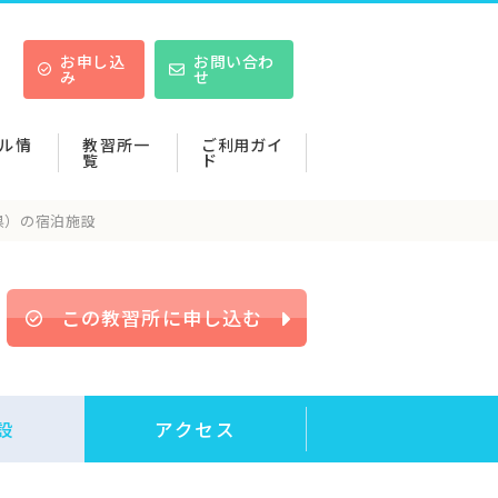
お申し込
お問い合わ
み
せ
ル情
教習所一
ご利用ガイ
覧
ド
県）の宿泊施設
この教習所に申し込む
設
アクセス