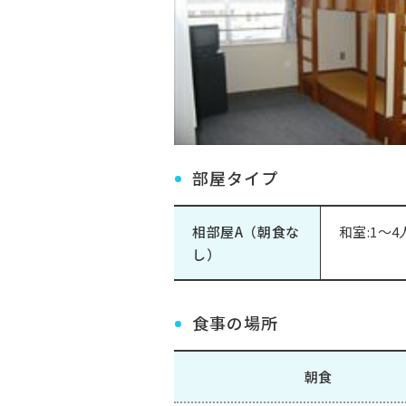
部屋タイプ
相部屋A（朝食な
和室:1～4
し）
食事の場所
朝食