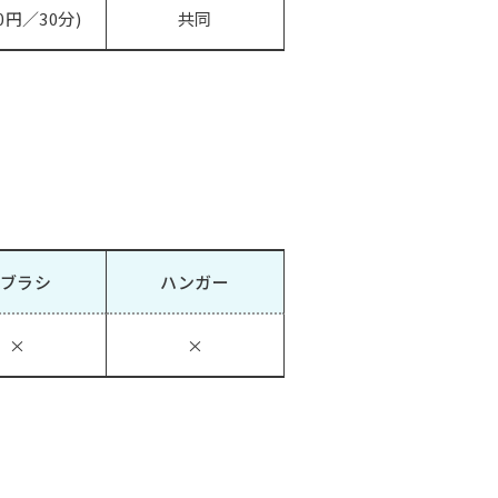
0円／30分)
共同
ブラシ
ハンガー
×
×