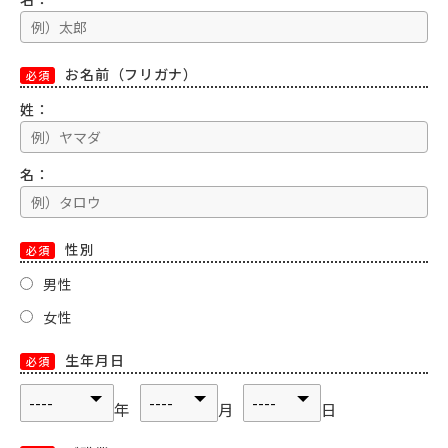
お名前（フリガナ）
必須
姓：
名：
性別
必須
男性
女性
生年月日
必須
年
月
日